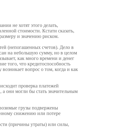
нии не хотят этого де­лать,
ленной стоимости. Кстати сказать,
 размеру и значению риском.
й (непогашенных сче­тов). Дело в
сан на неболь­шую сумму, но в целом
ы­вает, как много времени и денег
вие того, что кредитоспособность
 возникает вопрос о том, когда и как
оисходит проверка плате­жей
, а они могли бы стать значительным
ревозимые грузы подвержены
анному снижению или потере
ости (причины утра­ты) или силы,