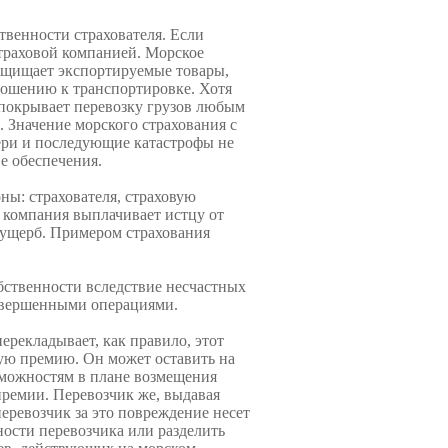
твенности страхователя. Если
страховой компанией. Морское
ащищает экспорти­руемые товары,
тношению к транспортировке. Хотя
по­крывает перевозку грузов любым
 Значение морского страхования с
тери и последующие катастрофы не
ве обеспечения.
ы: страхователя, стра­ховую
 компания выплачи­вает истцу от
 ущерб. При­мером страхования
бственности вследствие несчастных
завершенными операциями.
ерекладывает, как пра­вило, этот
ую премию. Он может оставить на
мож­ностям в плане возмещения
 премии. Перевозчик же, выдавая
еревозчик за это повреждение несет
ности перевозчика или разделить