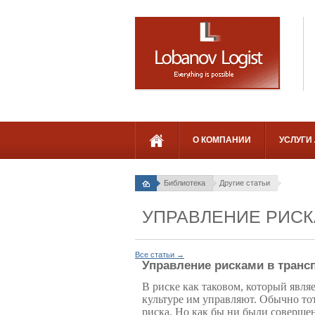
О КОМПАНИИ
УСЛУГИ
Библиотека
Другие статьи
УПРАВЛЕНИЕ РИСК
Все статьи →
Управление рисками в транс
В риске как таковом, который явля
культуре им управляют. Обычно тот
риска. Но как бы ни были соверш