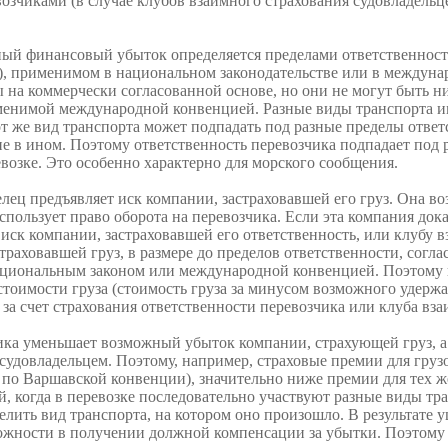
озчиками (в случае клубов вза­имного страхования судовладель
ный финансовый убыток определяется пределами ответственнос
), применимом в националь­ном законодательстве или в междун
на коммерчески согласованной основе, но они не могут быть ни
енимой междуна­родной конвенцией. Разные виды транспорта и
т же вид транспорта может подпа­дать под разные пределы ответ
е в ином. Поэтому ответ­ственность перевозчика подпадает под 
возке. Это осо­бенно характерно для морского сообщения.
лец предъявляет иск ком­пании, застраховавшей его груз. Она во
спользует право оборота на перевозчика. Если эта компания дока
иск ком­пании, застраховавшей его ответственность, или клубу в
раховав­шей груз, в размере до пределов ответственности, согл
циональным законом или международной конвенцией. Поэтому к
тоимости груза (стоимость груза за минусом возмож­ного удержа
за счет страхования ответственности перевозчика или клуба вза
ика уменьшает возмож­ный убыток компании, страхующей груз, а
судовладельцем. Поэтому, например, страховые премии для гру
по Вар­шавской конвенции), значительно ниже премии для тех ж
й, когда в перевозке последовательно участвуют разные виды тр
елить вид транспорта, на котором оно произошло. В результате у
ожности в получении должной компенсации за убытки. Поэтому 