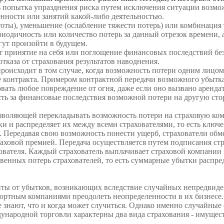
ть попытка упразднения рис­ка путем исключения ситуации возмо
енности или заня­тий какой-либо деятельностью.
оты), уменьшение (ослабление тяжести потерь) или комбинация 
одичность или ко­личество потерь за данный отрезок времени, 
ут произой­ти в будущем.
ет принятие на себя или поглощение финансовых последствий бе
тказа от стра­хования результатов наводнения.
происходит в том слу­чае, когда возможность потери одним лицо
е контракта. Примером контрактной передачи возможного убытка я
ать любое повреждение от огня, даже если оно вызвано арендат
сть за финансовые последствия возможной потери на другую сто
озволяющей перекла­дывать возможность потери на страховую ко
и и распреде­ляет их между всеми страхователями, то есть ключ
. Пере­давая свою возможность понести ущерб, страхователи обме
аховой премией. Передача осуществляется путем подпи­сания ст
хователя. Каждый страхователь выплачи­вает страховой компани
венных потерь страхова­телей, то есть суммарные убытки распр
ты от убытков, возника­ющих вследствие случайных непредвиде
ортным компаниями преодолеть неопределенности в их бизнесе. 
не знают, что и когда может случиться. Однако именно случайны
народ­ной торговли характерны два вида страхования - имущест