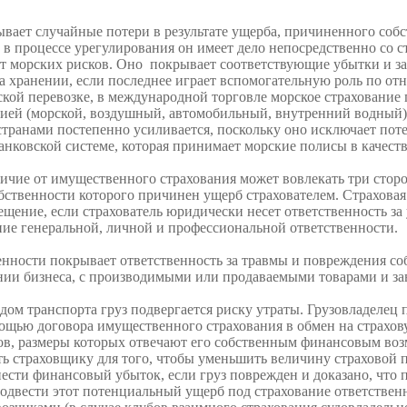
вает случайные потери в результате ущерба, причиненного собс
то в процессе урегулирования он имеет дело непосредственно со 
 от морских рисков. Оно покрывает соответствующие убытки и з
на хранении, если последнее играет вспомогательную роль по о
кой перевозке, в международной торговле морское страхование 
цией (морской, воздушный, автомобильный, внутренний водный).
странами постепенно усиливается, поскольку оно исключает по
банковской системе, которая прини­мает морские полисы в качест
ичие от имущественного страхования может вовлекать три сторон
бственности которого причинен ущерб страхователем. Страховая
ещение, если страхователь юридически несет ответственность за
ние генеральной, лич­ной и профессиональной ответственности.
енности покрывает ответ­ственность за травмы и повреждения со
ении бизнеса, с производимыми или продаваемыми товарами и 
ом транспорта груз под­вергается риску утраты. Грузовладелец п
ощью договора имущественного страхования в обмен на страхов
ов, раз­меры которых отвечают его собственным финансовым воз
ать страховщику для того, чтобы уменьшить величину страхо­вой
сти финансовый убыток, если груз поврежден и до­казано, что п
подвести этот потенциальный ущерб под страхование ответствен