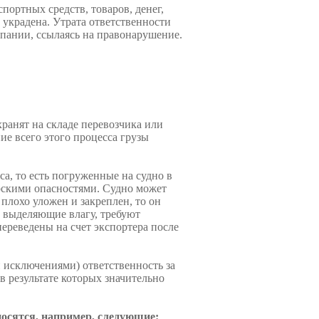
портных средств, то­варов, денег,
 украдена. Утрата ответственности
па­нии, ссылаясь на правонарушение.
ранят на складе перевозчика или
ие всего этого процесса грузы
а, то есть погруженные на судно в
рскими опасностями. Судно может
 плохо уложен и закреплен, то он
и выделяющие влагу, требуют
переведены на счет экспортера после
и исключениями) от­ветственность за
в результате которых значительно
осятся, например, следующие: