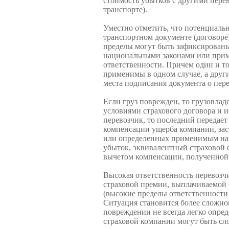
стоимость убытков с другими перев
транспорте).
Уместно отметить, что потенциаль
транспортном документе (договоре
пределы могут быть зафиксированы 
национальными законами или прим
ответственности. Причем один и то
применимы в одном случае, а други
места подписания документа о пере
Если груз поврежден, то грузовладе
условиями страхового договора и и
перевозчик, то последний передает 
компенсации ущерба компании, заст
или определенных применимым на­
убыток, эквивалентный страховой с
вычетом компенса­ции, полученной 
Высокая ответственность перевозч
страховой премии, выплачиваемой 
(высокие пределы ответственности 
Ситуация становится более сложно
повреждении не всегда лег­ко опред
страховой компании могут быть сл