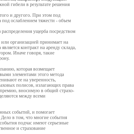
жной гибели в результате решения
того и другого. При этом под
а под ослаблением тяжести - объем
з распределения ущерба посредством
м или организаци­ей принимает на
вляет­ся контракт на аренду склада,
ором. Иначе говоря, такие
рону.
мпанию, которая возмещает
евыми элемен­тами этого метода
­нивают ее на уверенность,
раховых полисов, излагающих права
и премию, вносимую в общий страхо­
еделяются между всеми
нных событий, и помо­гает
Дело в том, что мно­гие события
е события подчас имеют серьезные
вен­ное и страхование