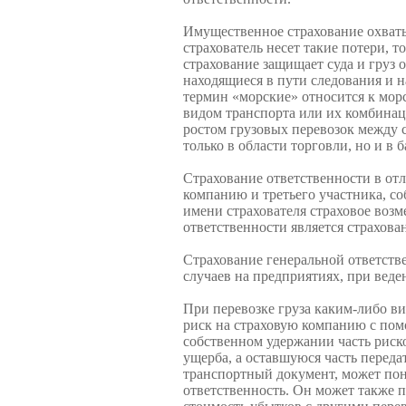
Имущественное страхование охваты
страхователь несет такие потери, 
страхование защищает суда и груз
находящиеся в пути следования и 
термин «морские» относится к морс
видом транспорта или их ком­бина
ростом грузовых перевозок между 
только в области торговли, но и в 
Страхование ответственности в отл
компанию и третьего участника, со
имени страхователя страховое возм
ответственности является страхова
Страхование генеральной ответств
случаев на предприятиях, при вед
При перевозке груза каким-либо вид
риск на страховую компанию с пом
собственном удержании часть риск
ущерба, а оставшуюся часть пере­д
транспортный документ, может поне
ответствен­ность. Он может также 