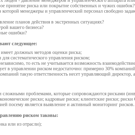
х людей - давление ме­неджеров и управленческого аппарата или
ное принятие риска или покрытие собственных и чужих ошибок?
 в которой менеджеры и управ­ленческий персонал свободно зад
вление планов действия в эк­стренных ситуациях?
турой вашего бизнеса?
нные ошибки?
вают следующее:
 имеет должных методов оценки риска;
ы для систематического управ­ления риском;
езависимо, то есть не учитывается возможность взаимодействи
ует в управлении риском недо­статочно: примерно 30% компаний
компаний такую ответ­ственность несет управляющий директор, а 
ми сложными проблемами, которые сопровождаются рисками (ин
ономические риски; кадровые риски; клиентские риски; риски 
ей посему является выяв­ление и активный мониторинг рисков.
управлению риском таковы:
нка или из отрасли);