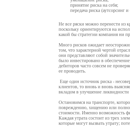
принятие риска на себя;
передача риска (аутсорсинг и 
Не все ряски можно перенести из кр
поскольку ориентируются на испол
какой бы стратегии компания ни пр
Много рисков ожидает неосторожны
том, что характерной чертой отрас
они представляют собой значительн
было инвестировано в обеспече­ние
дебиторов часто совсем не проверяе
ее проводить.
Еще один источник риска - несовер
клиентов, то вновь и вновь выясн
вкладом в улучшение ликвидности 
Остановимся на транспорте, котор
повреждению, хищению или полной
стоимости. Именно возможность фи
Каждая утрата состоит из трех эле
которые могут вызвать утрату; по