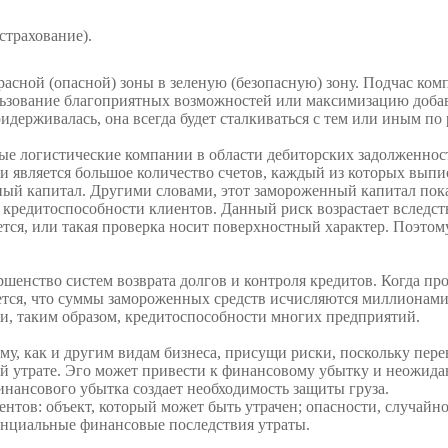
страхование).
асной (опасной) зоны в зеленую (безопасную) зону. Подчас компа
ьзование благоприят­ных возможностей или максимизацию добав
идержива­лась, она всегда будет сталкиваться с тем или иным по
е логистические компании в области дебиторских задолженносте
ли является боль­шое количество счетов, каждый из которых выпи
ый капитал. Другими словами, этот замороженный капитал показ
 кредитоспособности клиентов. Данный риск возрастает вследст
тся, или такая проверка носит поверхностный харак­тер. Поэтому
шенство систем возврата долгов и контроля кредитов. Когда пр
яется, что суммы замороженных средств исчисляются миллионами
и, таким образом, кредитоспособности многих предприятий.
ому, как и другим видам бизнеса, присущи риски, поскольку пе
 утрате. Эго может привести к финансовому убытку и неожид
нансового убытка со­здает необходимость защиты груза.
ментов: объект, который может быть утрачен; опасности, случайн
тенциальные финансовые последствия утраты.