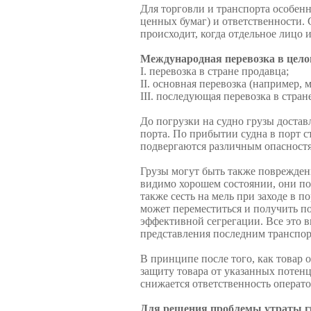
Для торговли и транспорта особенно
ценных бумаг) и ответственности. 
происходит, когда отдельное лицо 
Международная перевозка в целом
I. перевозка в стране продавца;
II. основная перевозка (например,
III. последующая перевозка в стран
До погрузки на судно грузы достав
пор­та. По прибытии судна в порт с
подвергаются различным опасност
Грузы могут быть также повреждены
видимо хорошем состоянии, они по
также сесть на мель при заходе в п
может переместиться и полу­чить 
эффективной сегрега­ции. Все это 
представ­ления последним транспо
В принципе после того, как товар о
защиту товара от указанных потенц
снижается ответственность операто
Для решения проблемы утраты гр