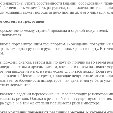
 характерны утрата соб­ственности (зданий, оборудования, транс
Собственность может быть разрушена, повреждена, потеряна или
или компания может возбудить дело против другого лица или ком
 состоит из трех этапов:
 морское плечо между страной продавца и страной покупателя);
е покупателя.
ляют в порт внутренним транспортом. В ожидании погрузки их х
траны импорта грузы выгружа­ют и вновь хранят в порту. В течен
ям.
 дождем, снегом, вет­ром или по другим причинам во время рейс
двержены этим и другим рискам, которые в целом называют мо
орт или выходе из него, на нем может случиться пожар. Если груз
повреждения. Некоторые грузы, издающие неприятные запахи ил
вызывает озабоченность импортеров, чьи деньги могут быть уже 
ртных документов.
казался в ведении перевозчика, на него переходит (с некоторым
иальных рисков. Однако в реальной жизни существуют изъятия, 
ра судна, и в той же степени повышается риск импортера.
уза компании применяют различные методы, к которым отн