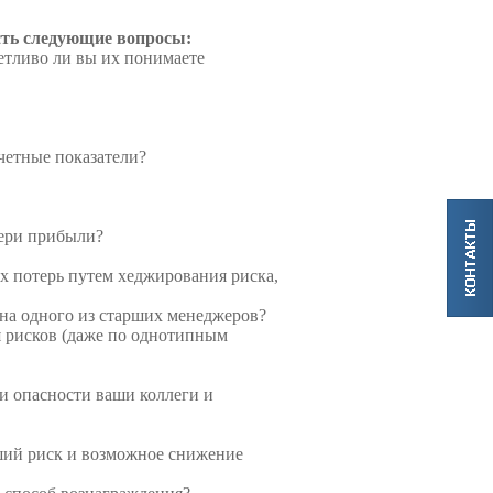
есть следующие вопросы:
етливо ли вы их пони­маете
тчетные показатели?
отери прибыли?
 потерь путем хеджиро­вания риска,
 на одного из старших менеджеров?
я рисков (даже по однотипным
и опасности ваши коллеги и
ий риск и возможное сни­жение