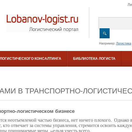
Ли
Например:
Логистика
 ЛОГИСТИЧЕСКОГО КОНСАЛТИНГА
БИБЛИОТЕКА ЛОГИСТА
АМИ В ТРАНСПОРТНО-ЛОГИСТИЧЕ
портно-логистическом бизнесе
ется неотъемлемой частью бизнеса, нет ничего плохого. Однако 
, кто отве­чает за системы управления, стремится освоить каж
ен­ны принимаемые меры
ельзя учесть всего.
, н