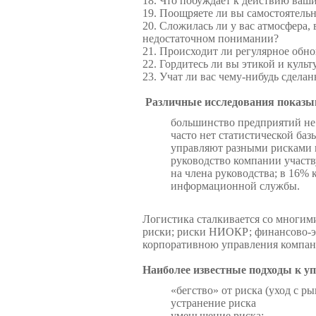
18. Что побуждает к действию ваши
19. Поощряете ли вы самостоятель
20. Сложилась ли у вас атмосфера,
недостаточном понимании?
21. Происходит ли регулярное обно
22. Гордитесь ли вы этикой и куль
23. Учат ли вас чему-нибудь сдела
Различные исследования показы
большинство предприятий не
часто нет статистической баз
управляют разными рисками н
руководство компании участв
на члена руководства; в 16% 
информационной службы.
Логистика сталкивается со многи
риски; риски НИОКР; финансово-эк
корпоративною управления компани
Наиболее известные под­ходы к 
«бегство» от риска (уход с ры
устранение риска
уменьшение риска;