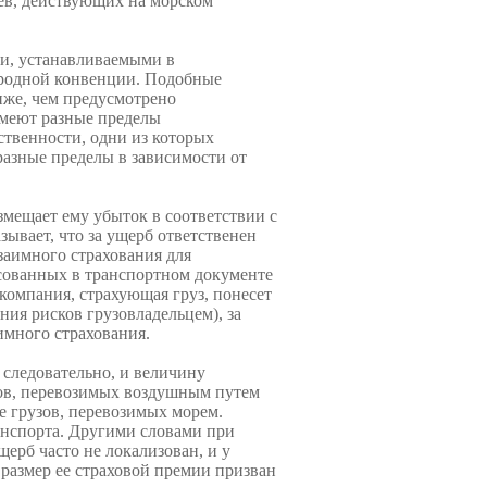
цев, действующих на морском
ти, устанавливаемыми в
ародной конвенции. Подоб­ные
же, чем предус­мотрено
меют разные пределы
ственности, одни из которых
разные пределы в зави­симости от
змещает ему убыток в со­ответствии с
зывает, что за ущерб ответственен
заимно­го страхования для
асованных в транспортном документе
омпания, страхующая груз, понесет
ния рисков грузовладельцем), за
имного страхования.
 следовательно, и величину
зов, перевозимых воздушным путем
е грузов, перевозимых морем.
анспорта. Другими словами при
щерб часто не локализован, и у
размер ее страховой премии призван