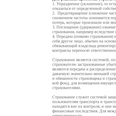
1. Упразднение (уклонение), то ес
отказаться от определенной собств
2. Предотвращение (снижение част
снижением частоты понимается пери
потерь, которые произошли или мог
3. Поглощение (удержание) означа
страхования, например вследствие о
4. Передача (помимо страхования) 
себя другое лицо, обычно на основ
обязывающий владельца ремон­тиров
контракты переносят ответ­ственно
Страхование является системой, п
страхователю застрахованные убытк
являются передача и распределение
даваемую значительно меньшей стр
и обязанности страховщика и стра
вой фонд, для возмещения имущест
страхователями.
Страхование служит системой защи
пользователям транспорта и трансп
находятся вне их контроля, и они 
финансовые последствия. Для между
ответственности.