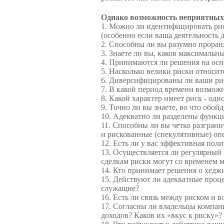
Однако возмож­ность неприятных 
1. Можно ли идентифицировать риск
(особенно если ваша деятельность д
2. Способны ли вы разумно проран
3. Знаете ли вы, каков максимальн
4. Принимаются ли решения на осн
5. Насколько велики риски относит
6. Диверсифицированы ли ваши ри
7. В какой период времени возмож
8. Какой характер имеет риск - од
9. Точно ли вы знаете, во что обой
10. Адекватно ли разделены функц
11. Способны ли вы четко разгран
и рискованные (спекулятивные) оп
12. Есть ли у вас эффективная пол
13. Осуществляется ли регулярный
сделкам риски могут со временем м
14. Кто принимает решения о хедж
15. Действуют ли адекватные проц
служащие?
16. Есть ли связь между риском и 
17. Согласны ли владельцы компа
доходов? Каков их «вкус к риску»?