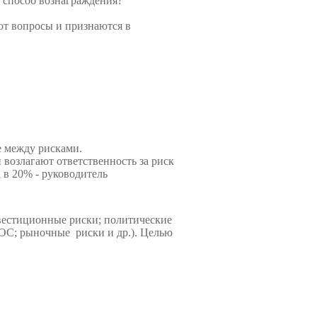
 способ вознаграж­дения?
ают вопросы и признаются в
е между рисками.
 возлагают ответственность за риск
в 20% - руково­дитель
вестиционные риски; политические
ОС; рыночные риски и др.). Целью