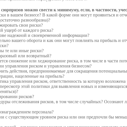
сюрпризов можно свести к минимуму, если, в частности, уч
и в вашем бизнесе? В ка­кой форме они могут проявиться и отч
остаточно разно­образна)?
жировать свои риски?
ый ущерб от каждого риска?
ове надежной и своевремен­ной информации?
ельно вашего оборота и как они могут повлиять на прибыль и о
ски?
ны те или иные риски?
норазовый или возвратный?
дется снижение или хеджиро­вание риска, в том числе в части п
ии управления риском и уп­равления бизнесом?
ичить действия, предпринима­емые для сокращения потенциальных
ерации, нацеленные на прибыль?
итика управления риском, ответственность за которую возложена
 пересмотр этой политики для выявления новых и изменяющихс
еняться)?
ировании рисков?
едуры отслеживания рисков, в том числе случайных? Осознают л
вознаграждением персонала?
нии с существующим уровнем риска или они предпочли бы меньш