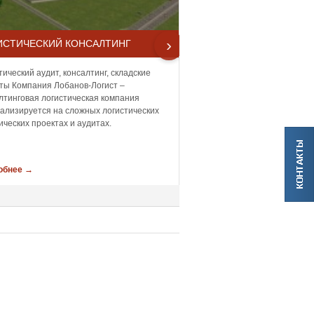
›
ИСТИЧЕСКИЙ КОНСАЛТИНГ
О КОМПАНИИ
тический аудит, консалтинг, складские
Компания Лобанов-Логист 
ты Компания Лобанов-Логист –
консалтинговая логистичес
лтинговая логистическая компания
которая с 2007 года специ
ализируется на сложных логистических
сложных логистических пра
ических проектах и аудитах.
и аудитах.
обнее →
Подробнее →