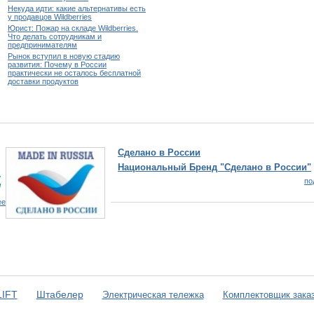
Некуда идти: какие альтернативы есть
у продавцов Wildberries
Юрист: Пожар на складе Wildberries.
Что делать сотрудникам и
предпринимателям
Рынок вступил в новую стадию
развития: Почему в России
практически не осталось бесплатной
доставки продуктов
сии
Эдим Лог
 Бренд "Сделано в России"
Эдим Логи
Первый и е
подробнее
Чеченской 
IFT
Штабелер
Электрическая тележка
Комплектовщик зака