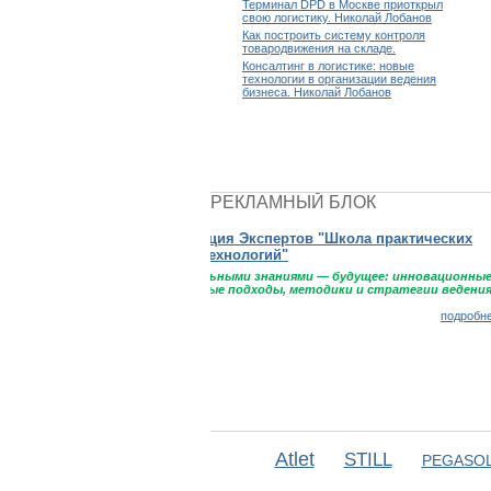
Терминал DPD в Москве приоткрыл
свою логистику. Николай Лобанов
Как построить систему контроля
товародвижения на складе.
Консалтинг в логистике: новые
технологии в организации ведения
бизнеса. Николай Лобанов
РЕКЛАМНЫЙ БЛОК
Сделано в Рос
Национальный
Atlet
STILL
PEGASOL