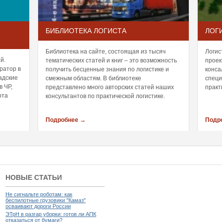
БИБЛИОТЕКА ЛОГИСТА
ЛОГ
Библиотека на сайте, состоящая из тысяч
Логис
й.
тематических статей и книг – это возможность
проек
ратор в
получить бесценные знания по логистике и
конса
адские
смежным областям. В библиотеке
специ
в ЧР,
представлено много авторских статей наших
практ
рта
консультантов по практической логистике.
Подробнее →
Подр
НОВЫЕ СТАТЬИ
Не сигнальте роботам: как
беспилотные грузовики "Камаз"
осваивают дороги России
ЭТрН в разгар уборки: готов ли АПК
отказаться от бумаги?