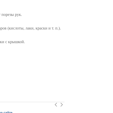
 порезы рук.
в (кислоты, лаки, краски и т. п.).
ики с крышкой.
а сайте
Эдим