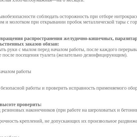
зрывобезопасности соблюдать осторожность при отборе нитрокра
лом и молотком при открывании пробок металлической тары с г
отвращения распространения желудочно-кишечных, паразитар
льственных заказов обязан:
ыть руки с мылом перед началом работы, после каждого перерыва
е после посещения туалета (желательно дезинфицирующим).
началом работы
я безопасной работы и проверить исправность применяемого обо
 высоте проверить:
 резиновых наконечников (при работе на шероховатых и бетонны
рочность креплений, не допускающих их произвольное раздвиже