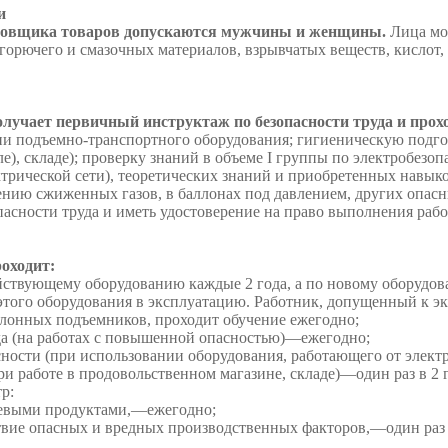
и
ектовщика товаров допускаются мужчины и женщины.
Лица мол
горючего и смазочных материалов, взрывчатых веществ, кислот,
получает первичный инструктаж по безопасности труда и прох
и подъемно-транспортного оборудования; гигиеническую подгото
е), складе); проверку знаний в объеме I группы по электробезо
ктрической сети), теоретических знаний и приобретенных навык
нию сжиженных газов, в баллонах под давлением, других опасн
пасности труда и иметь удостоверение на право выполнения раб
роходит:
ействующему оборудованию каждые 2 года, а по новому оборудо
 этого оборудования в эксплуатацию. Работник, допущенный к э
клонных подъемников, проходит обучение ежегодно;
да (на работах с повышенной опасностью)—ежегодно;
сности (при использовании оборудования, работающего от элект
и работе в продовольственном магазине, складе)—один раз в 2 г
р:
щевыми продуктами,—ежегодно;
ие опасных и вредных производственных факторов,—один раз в 