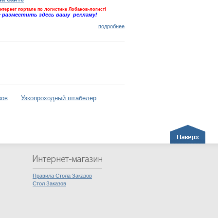
Эдим
нтернет портале по логистике Лобанов-логист!
 разместить здесь вашу рекламу!
Первы
Чечен
подробнее
зов
Узкопроходный штабелер
Правила Стола Заказов
Стол Заказов