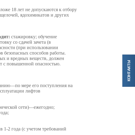
оже 18 лет не допускаются к отбору
 щелочей, ядохимикатов и других
одит:
стажировку; обучение
вку со сдачей зачета (в
пасности (при использовании
ов безопасных способов работы.
ых и вредных веществ, должен
от с повышенной опасностью.
ванию—по мере его поступления на
ксплуатации лифтов
рической сети)—ежегодно;
ода;
1-2 года (с учетом требований