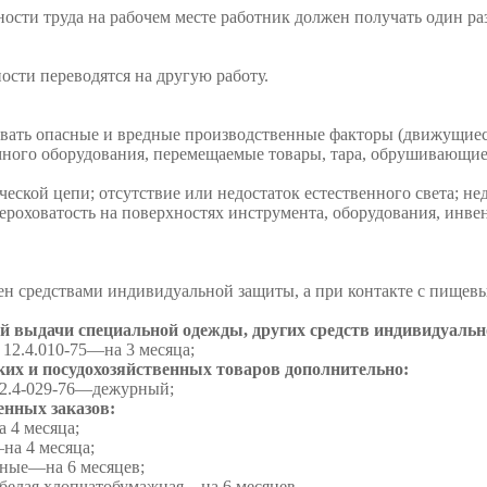
сти труда на рабочем месте работник должен получать один раз
ости переводятся на другую работу.
твовать опасные и вредные производственные факторы (движущи
много оборудования, перемещаемые товары, тара, обрушивающие
ской цепи; отсутствие или недостаток естественного света; не
ероховатость на поверхностях инструмента, оборудования, инвен
чен средствами индивидуальной защиты, а при контакте с пище
 выдачи специальной одежды, других средств индивидуальн
2.4.010-75—на 3 месяца;
ких и посудохозяйственных товаров дополнительно:
2.4-029-76—дежурный;
нных заказов:
 4 месяца;
а 4 месяца;
ные—на 6 месяцев;
белая хлопчатобумажная—на 6 месяцев.