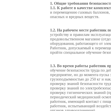
1. Общие требования безопасност
1.1. К работе в качестве компл
и перемещению газовых баллонов, 
опасных и вредных веществ.
1.2. На рабочем месте работник 
устройству и правилам эксплуатаци
продовольственном магазине (отдел
оборудования, работающего от эле
Работник, допускаемый к перемеще
пройти специальное обучение безо
1.3. Во время работы работник п
обучение безопасности труда по д
предприятие, но до момента пуска
грузоподъемностью до 250 кг и на
проверку знаний безопасности тру
проверку знаний по электробезопа
проверку гигиенических знаний (пр
периодический медицинский осмот
работник, имеющий контакт с пи
работник, испытывающий воздейств
органов здравоохранения).