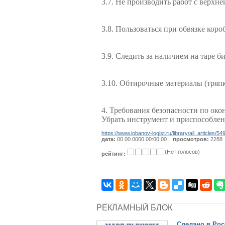
3.7. Не производить работ с верхн
3.8. Пользоваться при обвязке кор
3.9. Следить за наличием на таре б
3.10. Обтирочные материалы (тряп
4. Требования безопасности по ок
Убрать инструмент и приспособлен
https://www.lobanov-logist.ru/library/all_articles/54
дата:
00.00.0000 00:00:00
просмотров:
2288
(Нет голосов)
рейтинг:
РЕКЛАМНЫЙ БЛОК
Сделано в Рос