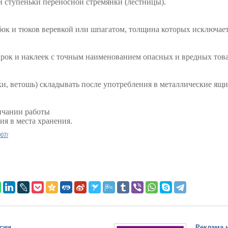
ей ступеньки переносной стремянки (лестницы).
обок и тюков веревкой или шпагатом, толщина которых исключает
ирок и наклеек с точным наименованием опасных и вредных товаро
ки, ветошь) складывать после употребления в металлические ящ
ончании работы
ия в места хранения.
907/
сии
Реклама н