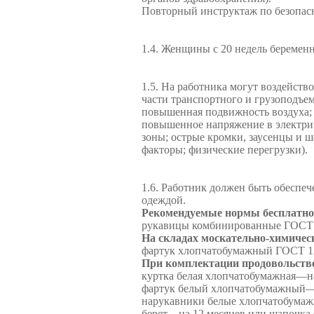
Повторный инструктаж по безопасно
1.4. Женщины с 20 недель беременн
1.5. На работника могут воздейс
части транспортного и грузоподъе
повышенная подвижность воздуха;
повышенное напряжение в электриче
зоны; острые кромки, заусенцы и ш
факторы; физические перегрузки).
1.6. Работник должен быть обеспе
одеждой.
Рекомендуемые нормы бесплатной
рукавицы комбинированные ГОСТ 1
На складах москательно-химичес
фартук хлопчатобумажный ГОСТ 1
При комплектации продовольстве
куртка белая хлопчатобумажная—на
фартук белый хлопчатобумажный—н
нарукавники белые хлопчатобумаж
берет—на 12 месяцев или шапочка 