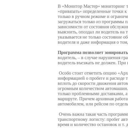
В «Монитор Мастер» мониторинг тра
«привязать» определенные точки к
только в ручном режиме и огранич
загружаться только из программы 
зависимости от состояния обслужи
выяснить, опоздал ли водитель на 
указывается не только состояние о
водителя и даже информация о том,
Программа позволяет зонировать
водитель, – в случае нарушения гр
водитель въезжать не должен. При
Особо стоит отметить опцию «Архи
информацией о пробеге и расходе т
вплоть до скорости движения авто
огромным количеством автомашин. 
только проблемными доставками, а 
маршруте. Причем архивная работа
автомобилем, или рейсом по отдел
Очень важна такая часть программ
транспортному логисту: пробег авт
время и количество остановок и т. д