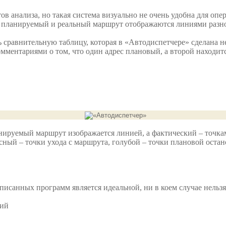
тов анализа, но такая система визуально не очень удобна для о
 планируемый и реальный маршрут отображаются линиями разно
ь сравнительную таблицу, которая в «Автодиспетчере» сделана не
 комментариями о том, что один адрес плановый, а второй находи
ируемый маршрут изображается линией, а фактический – точкам
сный – точки ухода с маршрута, голубой – точки плановой оста
описанных программ является идеальной, ни в коем случае нельзя
ний