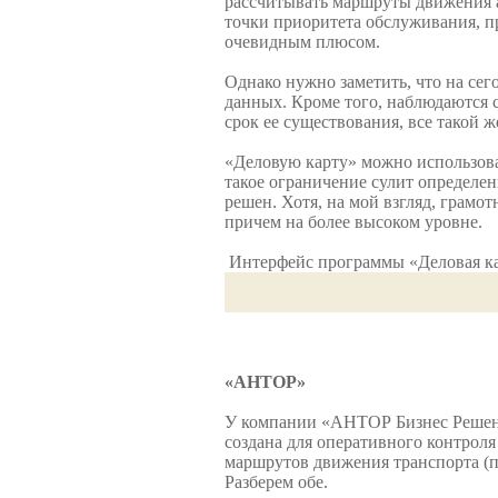
рассчитывать маршруты движения а
точки приоритета обслуживания, п
очевидным плюсом.
Однако нужно заметить, что на се
данных. Кроме того, наблюдаются 
срок ее существования, все такой 
«Деловую карту» можно использова
такое ограничение сулит определе
решен. Хотя, на мой взгляд, грамот
причем на более высоком уровне.
Интерфейс программы «Деловая к
«АНТОР»
У компании «АНТОР Бизнес Решени
создана для оперативного контроля
маршрутов движения транспорта (п
Разберем обе.