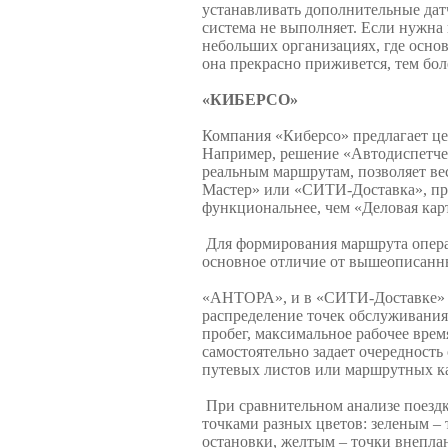
устанавливать дополнительные дат
система не выполняет. Если нужна 
небольших организациях, где основ
она прекрасно приживется, тем боле
«КИБЕРСО»
Компания «Киберсо» предлагает це
Например, решение «Автодиспетчер
реальным маршрутам, позволяет ве
Мастер» или «СИТИ-Доставка», при
функциональнее, чем «Деловая кар
Для формирования маршрута операт
основное отличие от вышеописанн
«АНТОРА», и в «СИТИ-Доставке» м
распределение точек обслуживания
пробег, максимальное рабочее врем
самостоятельно задает очередност
путевых листов или маршрутных ка
При сравнительном анализе поезд
точками разных цветов: зеленым – 
остановки, желтым – точки внепла