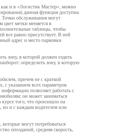
е как и в «Логистик Мастер», можно
анирования) данная функция доступна
ы. Точки обслуживания могут
м цвет метки меняется в
дополнительные таблицы, чтобы
й все равно присутствует. В ней
очный адрес и место парковки
ь зону, в которой должен ездить
аоборот: определить зону, в которую
билем, причем не с краткой
х, с указанием всех параметров
и информации позволяет работать с
омобилям; он может заниматься
 курсе того, что произошло на
, но и с каждым водителем или
, которые могут потребоваться
ство опозданий, средняя скорость,