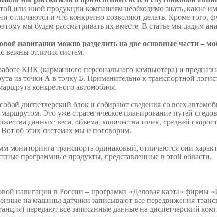
той или иной продукции компаниям необходимо знать, какие и
ни отличаются и что конкретно позволяют делать. Кроме того, 
оэтому мы будем рассматривать их вместе. В статье мы дадим а
овой навигации можно разделить на две основные части – м
нас важны отличия систем.
аботе КПК (карманного персонального компьютера) и предназн
ута из точки А в точку Б. Применительно к транспортной логис
маршрута конкретного автомобиля.
собой диспетчерский блок и собирают сведения со всех автомоби
маршрутом. Это уже стратегическое планирование путей следова
жества данных: веса, объема, количества точек, средней скоро
 Вот об этих системах мы и поговорим.
м мониторинга транспорта одинаковый, отличаются они характ
тные программные продукты, представленные в этой области.
ковой навигации в России – программа «Деловая карта» фирмы
новленные на машины датчики записывают все передвижения тран
 станция) передают все записанные данные на диспетчерский ко