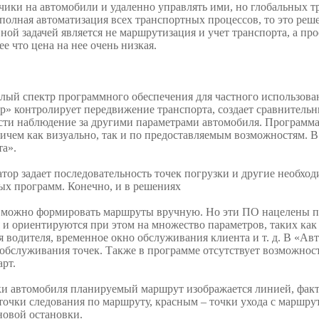
чики на автомобили и удаленно управлять ими, но глобальных 
полная автоматизация всех транспортных процессов, то это реше
ной задачей является не маршрутизация и учет транспорта, а пр
е что цена на нее очень низкая.
лый спектр программного обеспечения для частного использова
» контролирует передвижение транспорта, создает сравнитель
сти наблюдение за другими параметрами автомобиля. Программ
чем как визуально, так и по предоставляемым возможностям. В 
та».
ор задает последовательность точек погрузки и другие необход
ых программ. Конечно, и в решениях
ожно формировать маршруты вручную. Но эти ПО нацелены пр
 и ориентируются при этом на множество параметров, таких как
я водителя, временное окно обслуживания клиента и т. д. В «Ав
ь обслуживания точек. Также в программе отсутствует возможно
рт.
ки автомобиля планируемый маршрут изображается линией, фак
точки следования по маршруту, красным – точки ухода с маршру
новой остановки.