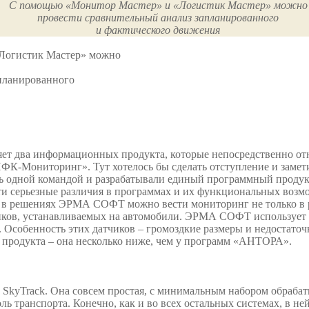
С помощью «Монитор Мастер» и «Логистик Мастер» можно
провести сравнительный анализ запланированного
и фактического движения
Логистик Мастер» можно
апланированного
 два информационных продукта, которые непосредственно отно
-Мониторинг». Тут хотелось бы сделать отступление и заметит
дной командой и разрабатывали единый программный продукт, 
ти серьезные различия в программах и их функциональных возмо
, в решениях ЭРМА СОФТ можно вести мониторинг не только в реж
чиков, устанавливаемых на автомобили. ЭРМА СОФТ использует 
Особенность этих датчиков – громоздкие размеры и недостато
 продукта – она несколько ниже, чем у программ «АНТОРА».
е SkyTrack. Она совсем простая, с минимальным набором обраб
оль транспорта. Конечно, как и во всех остальных системах, в н