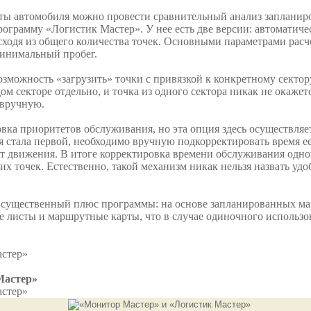
ты автомобиля можно провести сравнительный анализ запланир
рограмму «Логистик Мастер». У нее есть две версии: автоматиче
сходя из общего количества точек. Основными параметрами расч
минимальный пробег.
зможность «загрузить» точки с привязкой к конкретному сектору
ом секторе отдельно, и точка из одного сектора никак не окаже
 вручную.
ка приоритетов обслуживания, но эта опция здесь осуществляет
я стала первой, необходимо вручную подкорректировать время е
т движения. В итоге корректировка времени обслуживания одной
их точек. Естественно, такой механизм никак нельзя назвать уд
 и существенный плюс программы: на основе запланированных м
е листы и маршрутные карты, что в случае одиночного использ
астер»
Мастер»
астер»