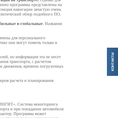
менно программы представлены на
функция навигации зачастую очень
налитический обзор подобного ПО.
обильные и глобальные
. Названия
ачены для персонального
тике они могут помочь только в
лей, но информация эта не несет
ния транспорта, с расчетом
сти движения, времени погрузочных
ером расчета и планирования
 «ИНГИТ». Система мониторинга
спорта и при попадании автомобиля
мпьютер. Программа может