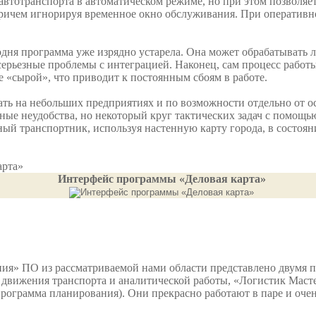
втотранспорта в автоматическом режиме, но при этом позволяе
ричем игнорируя временное окно обслуживания. При оперативно
годня программа уже изрядно устарела. Она может обрабатывать
серьезные проблемы с интеграцией. Наконец, сам процесс работ
же «сырой», что приводит к постоянным сбоям в работе.
ть на небольших предприятиях и по возможности отдельно от о
нные неудобства, но некоторый круг тактических задач с помощ
ный транспортник, используя настенную карту города, в состояни
арта»
Интерфейс программы «Деловая карта»
я» ПО из рассматриваемой нами области представлено двумя 
 движения транспорта и аналитической работы, «Логистик Масте
рограмма планирования). Они прекрасно работают в паре и очен