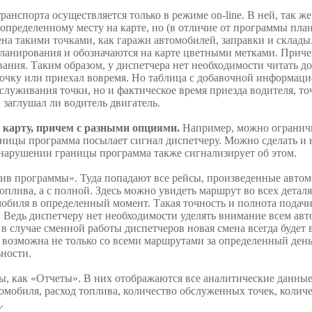
нспорта осуществляется только в режиме on-line. В ней, так ж
 определенному месту на карте, но (в отличие от программы пл
ена такими точками, как гаражи автомобилей, заправки и склад
планирования и обозначаются на карте цветными метками. Приче
вания. Таким образом, у диспетчера нет необходимости читать 
точку или приехал вовремя. Но таблица с добавочной информацие
бслуживания точки, но и фактическое время приезда водителя, т
 заглушал ли водитель двигатель.
 карту, причем с разными опциями.
Например, можно ограничит
аницы программа посылает сигнал диспетчеру. Можно сделать и н
 нарушении границы программа также сигнализирует об этом.
в программы». Туда попадают все рейсы, произведенные автомо
оплива, а с полной. Здесь можно увидеть маршрут во всех деталя
мобиля в определенный момент. Такая точность и полнота подач
Ведь диспетчеру нет необходимости уделять внимание всем авт
в случае сменной работы диспетчеров новая смена всегда будет в
 возможна не только со всеми маршрутами за определенный день
ьности.
ы, как «Отчеты». В них отображаются все аналитические данные
омобиля, расход топлива, количество обслуженных точек, количе
.