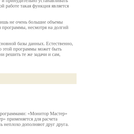
т и принудительно устанавливать
й работе такая функция является
 лишь не очень большие объемы
ы программы, несмотря на долгий
сновной базы данных. Естественно,
ью этой программы может быть
и решить те же задачи и сам,
программами: «Монитор Мастер»
р» применяется для расчета
ь неплохо дополняют друг друга.