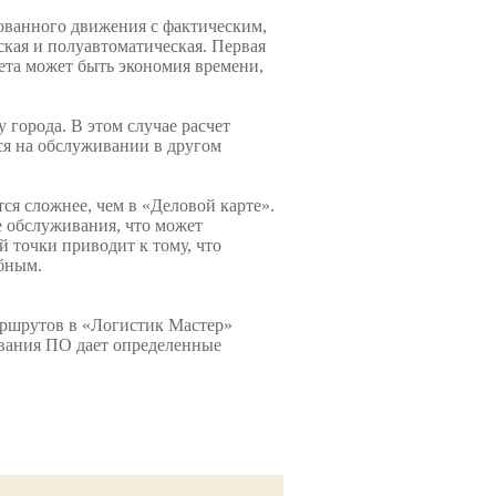
ованного движения с фактическим,
ская и полуавтоматическая. Первая
ета может быть экономия времени,
 города. В этом случае расчет
тся на обслуживании в другом
ся сложнее, чем в «Деловой карте».
е обслуживания, что может
 точки приводит к тому, что
обным.
аршрутов в «Логистик Мастер»
ования ПО дает определенные