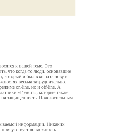
сятся к нашей теме. Это
ь, что когда-то люди, основавшие
который и был взят за основу в
жностях весьма затруднительно.
име on-line, но и off-line. А
датчики «Гранит», которые также
чная защищенность. Положительным
атываемой информации. Никаких
ей присутствует возможность