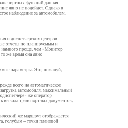
транспортных функций данная
ние явно не подойдет. Однако в
остое наблюдение за автомобилем,
ния и диспетчерских центров.
ные отчеты по планируемым и
а намного проще, чем «Монитор
то же время она явно
имые параметры. Это, пожалуй,
ежде всего на автоматическое
 загрузка автомобиля, максимальный
тодиспетчере» же оператор
сть вывода транспортных документов,
тический же маршрут отображается
та, голубым – точки плановой