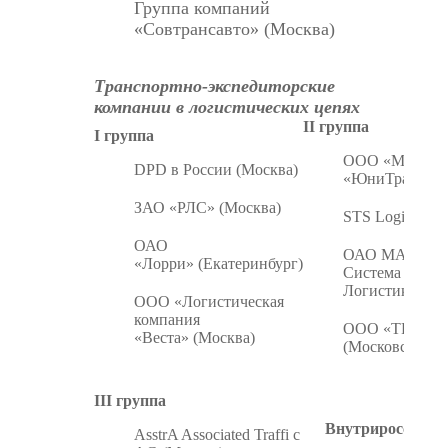
Группа компаний
«Совтрансавто» (Москва)
Транспортно-экспедиторские
компании в логистических цепях
II группа
I группа
ООО «МТК
DPD в России (Москва)
«ЮниТранс» (
ЗАО «РЛС» (Москва)
STS Logistics 
ОАО
ОАО МАКСИ
«Лорри» (Екатеринбург)
Система Комп
Логистики (Мо
ООО «Логистическая
компания
ООО «ТРАСК
«Веста» (Москва)
(Московская об
III группа
Внутрироссийски
AsstrA Associated Traffi c