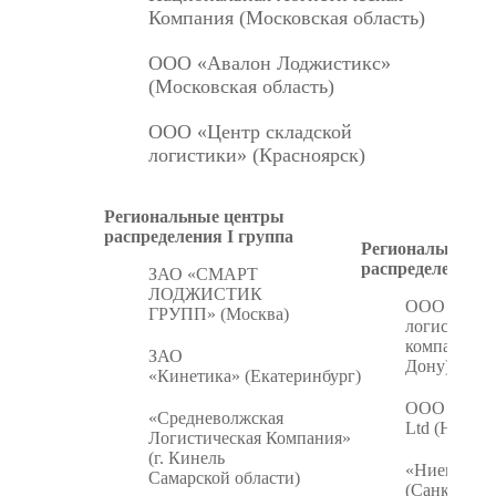
Компания (Московская область)
ООО «Авалон Лоджистикс»
(Московская область)
ООО «Центр складской
логистики» (Красноярск)
Региональные центры
распределения I группа
Региональные ц
распределения I
ЗАО «СМАРТ
ЛОДЖИСТИК
ООО «Южн
ГРУПП» (Москва)
логистичес
компания» (
ЗАО
Дону)
«Кинетика» (Екатеринбург)
ООО «Bee L
«Средневолжская
Ltd (Новос
Логистическая Компания»
(г. Кинель
«Ниеншанц
Самарской области)
(Санкт-