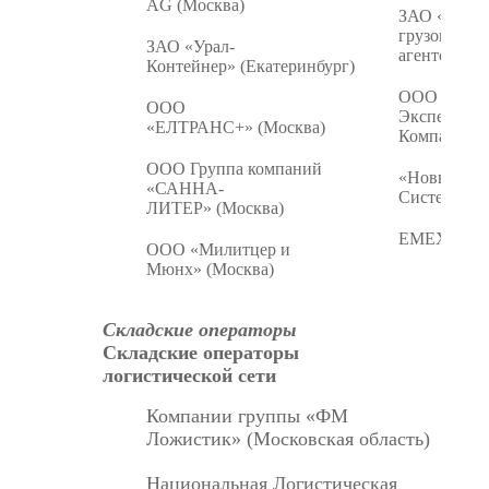
AG (Москва)
ЗАО «Стол
грузовое
ЗАО «Урал-
агентство» 
Контейнер» (Екатеринбург)
ООО «Почт
ООО
Экспедици
«ЕЛТРАНС+» (Москва)
Компания» 
ООО Группа компаний
«Новые Лог
«САННА-
Системы» (
ЛИТЕР» (Москва)
EMEX (Мос
ООО «Милитцер и
Мюнх» (Москва)
Складские операторы
Складские операторы
логистической сети
Компании группы «ФМ
Ложистик» (Московская область)
Национальная Логистическая