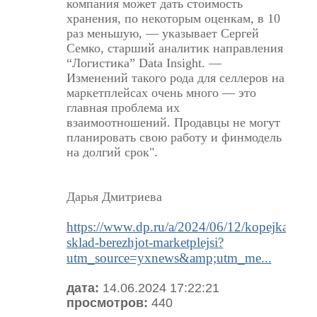
компания может дать стоимость
хранения, по некоторым оценкам, в 10
раз меньшую, — указывает Сергей
Семко, старший аналитик направления
“Логистика” Data Insight. —
Изменений такого рода для селлеров на
маркетплейсах очень много — это
главная проблема их
взаимоотношений. Продавцы не могут
планировать свою работу и финмодель
на долгий срок".
Дарья Дмитриева
https://www.dp.ru/a/2024/06/12/kopejka-
sklad-berezhjot-marketplejsi?
utm_source=yxnews&amp;utm_me...
дата:
14.06.2024 17:22:21
просмотров:
440