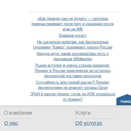
«Как прежде уже не будет» — селлеры
перенастраивают логистику и хранение после
атак на WB
Лобанов-логист
Не сигнальте роботам: как беспилотные
грузовики "Камаз" осваивают дороги России
Некуда идти: какие альтернативы есть у
продавцов Wildberries
Рынок вступил в новую стадию развития:
Почему в России практически не осталось
бесплатной доставки продуктов
Случайность или тонкий расчет? Почему
беспилотники не атакуют склады Ozon
ЭТрН в разгар уборки: готов ли АПК отказаться
от бумаги?
О нас
Об услугах